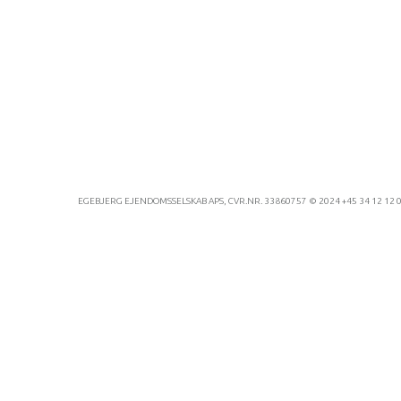
EGEBJERG EJENDOMSSELSKAB APS, CVR.NR. 33860757 © 2024 +45 34 12 12 