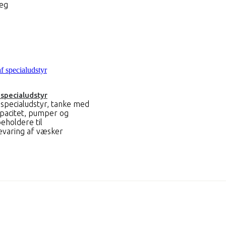
jeg
 specialudstyr
 specialudstyr, tanke med
apacitet, pumper og
beholdere til
evaring af væsker