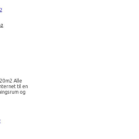
m2
720m2 Аlle
nternet til en
ningsrum og