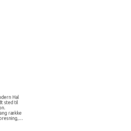
odern Hal
 sted til
on.
 lang række
 presning,…