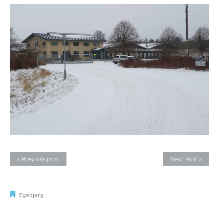
« Previous post
Next Post »
Egebjerg