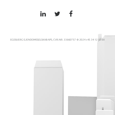
EGEBJERG EJENDOMSSELSKAB APS, CVR.NR. 33860757 © 2024 +45 34 12 12 00