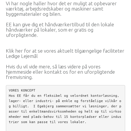
Vi har nogle haller hvor det er muligt at opbevarer
værktøj, arbejdsredskaber og maskiner samt
byggematerialer og bilen.
EE kan give dig et håndværkertilbud til den lokale
håndværker på lokaler, som er gratis og
uforpligtende.
Klik her for at se vores aktuelt tilgængelige faciliteter
Ledige Lejemål
Hvis du vil vide mere, så læs videre på vores
hjemmeside eller
kontakt os for en uforpligtende
fremvisning.
VORES KONCEPT

Hos EE får du en fleksibel og velordnet kontorløsning, 
lager- eller industri- på enkle og forståelige vilkår o
g billigt.  I Egebjerg sammensætter vi løsninger, der p
asser til enkeltmandsvirksomheden og helt op til virkso
mheder med plads-behov til 15 kontorpladser eller indus
trier som kan passe til vores lokaler.
