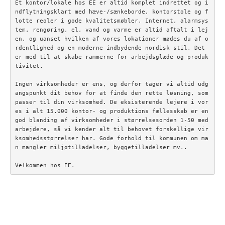
Et kontor/lokale hos EE er altid komplet indrettet og i
ndflytningsklart med hæve-/sænkeborde, kontorstole og f
lotte reoler i gode kvalitetsmøbler. Internet, alarmsys
tem, rengøring, el, vand og varme er altid aftalt i lej
en, og uanset hvilken af vores lokationer mødes du af o
rdentlighed og en moderne indbydende nordisk stil. Det 
er med til at skabe rammerne for arbejdsglæde og produk
tivitet.

Ingen virksomheder er ens, og derfor tager vi altid udg
angspunkt dit behov for at finde den rette løsning, som 
passer til din virksomhed. De eksisterende lejere i vor
es i alt 15.000 kontor- og produktions fællesskab er en 
god blanding af virksomheder i størrelsesorden 1-50 med
arbejdere, så vi kender alt til behovet forskellige vir
ksomhedsstørrelser har. Gode forhold til kommunen om ma
n mangler miljøtilladelser, byggetilladelser mv..

Velkommen hos EE.