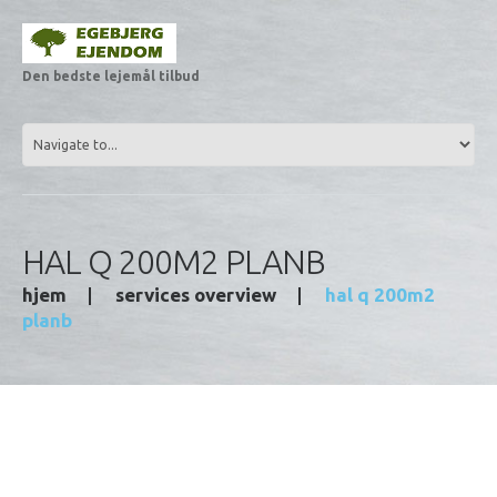
Den bedste lejemål tilbud
HAL Q 200M2 PLANB
hjem
services overview
hal q 200m2
planb