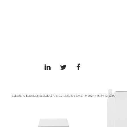
EGEBJERG EJENDOMSSELSKAB APS, CVR.NR. 33860757 © 2024 +45 34 12 12 00