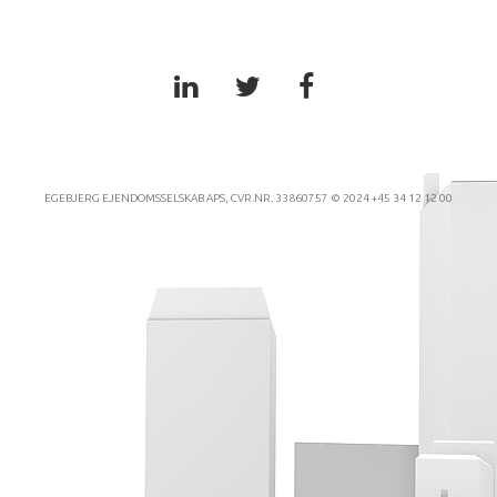
EGEBJERG EJENDOMSSELSKAB APS, CVR.NR. 33860757 © 2024 +45 34 12 12 00