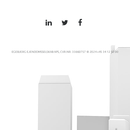
EGEBJERG EJENDOMSSELSKAB APS, CVR.NR. 33860757 © 2024 +45 34 12 12 00