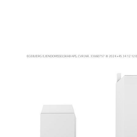
EGEBJERG EJENDOMSSELSKAB APS, CVR.NR. 33860757 © 2024 +45 34 12 12 